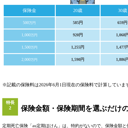
保険金
20歳
30歳
500
585円
659円
万円
1,000
920円
1,068
万円
1,500
1,255円
1,477
万円
2,000
1,590円
1,886
万円
※記載の保険料は2026年6月1日現在の保険料で計算してい
特長
保険金額・保険期間を選ぶだけ
2
定期死亡保険「au定期ほけん」は、特約がないので、保険金額