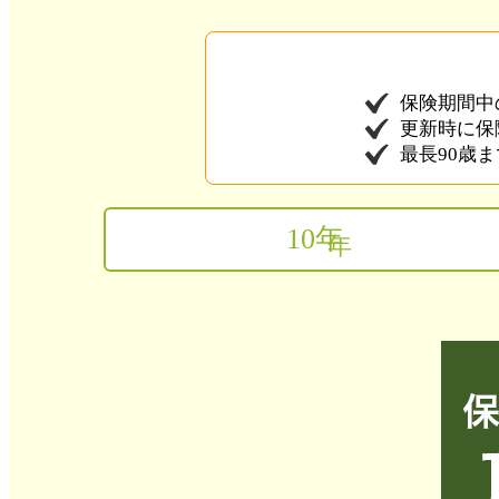
保険期間中
更新時に保
最長90歳
10
年
年