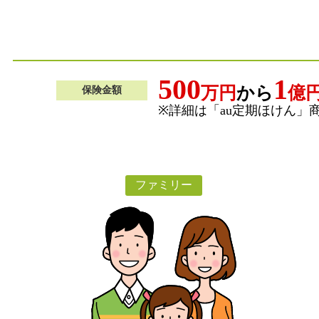
500
1
万円
から
億
保険金額
※詳細は「au定期ほけん」
ファミリー