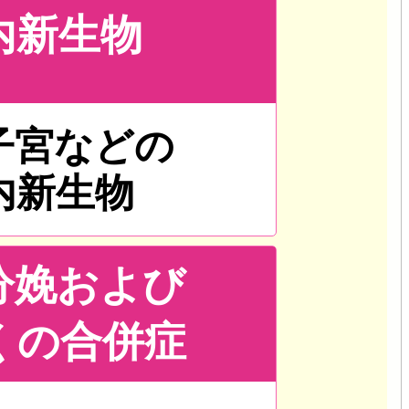
内新生物
子宮などの
内新生物
分娩および
くの合併症