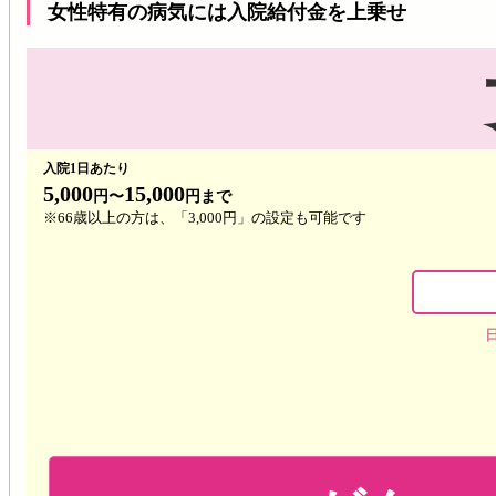
女性特有の病気
には入院給付金を
上乗せ
入院1日あたり
5,000
15,000
円
〜
円
まで
※66歳以上の方は、「3,000円」の設定も可能です