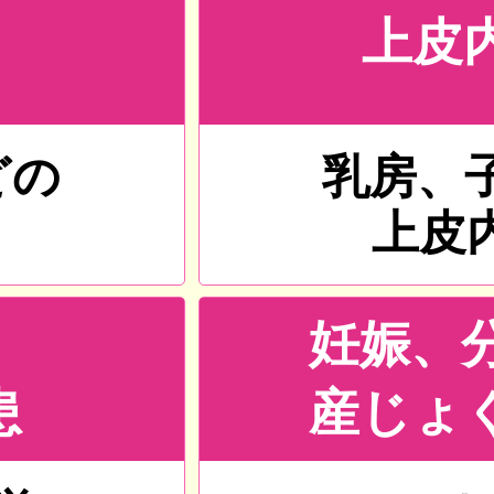
上皮
）
どの
乳房、
上皮
妊娠、
患
産じょ