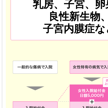
乳房、子宮、卵
良性新生物
子宮内膜症な