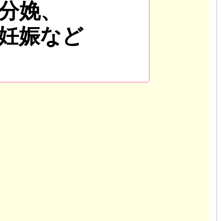
分娩、
妊娠など