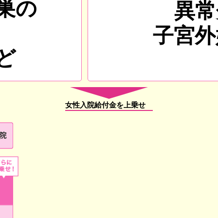
巣の
異常
、
子宮外
ど
女性入院給付金を上乗せ