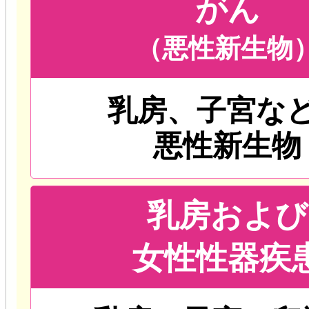
がん
（悪性新生物
乳房、子宮な
悪性新生物
乳房および
女性性器疾