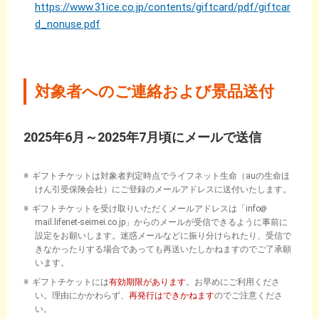
https://www.31ice.co.jp/contents/giftcard/pdf/giftcar
d_nonuse.pdf
対象者へのご連絡および景品送付
2025年6月～2025年7月頃にメールで送信
ギフトチケットは対象者判定時点でライフネット生命（auの生命ほ
けん引受保険会社）にご登録のメールアドレスに送付いたします。
ギフトチケットを受け取りいただくメールアドレスは「info
mail.lifenet-seimei.co.jp」からのメールが受信できるように事前に
設定をお願いします。迷惑メールなどに振り分けられたり、受信で
きなかったりする場合であっても再送いたしかねますのでご了承願
います。
ギフトチケットには
有効期限があります
。お早めにご利用くださ
い。理由にかかわらず、
再発行はできかねます
のでご注意くださ
い。