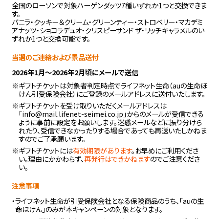
全国のローソンで対象ハーゲンダッツ7種いずれか1つと交換できま
す。
バニラ・クッキー＆クリーム・グリーンティー・ストロベリー・マカデミ
アナッツ・ショコラデュオ・クリスピーサンド ザ・リッチキャラメルのい
ずれか1つと交換可能です。
当選のご連絡および景品送付
2026年1月～2026年2月頃にメールで送信
※ギフトチケットは対象者判定時点でライフネット生命（auの生命ほ
けん引受保険会社）にご登録のメールアドレスに送付いたします。
※ギフトチケットを受け取りいただくメールアドレスは
「
info@mail.lifenet-seimei.co.jp
」からのメールが受信できる
ように事前に設定をお願いします。迷惑メールなどに振り分けら
れたり、受信できなかったりする場合であっても再送いたしかねま
すのでご了承願います。
※ギフトチケットには
有効期限があります
。お早めにご利用くださ
い。理由にかかわらず、
再発行はできかねます
のでご注意くださ
い。
注意事項
・ライフネット生命が引受保険会社となる保険商品のうち、「auの生
命ほけん」のみが本キャンペーンの対象となります。