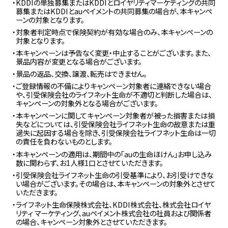
・KDDIの単独募集またはKDDIとロイヤリティマーケティングの共同
募集またはKDDIとauペイメントの共同募集の場合が、本キャンペ
ーンの対象となります。
・対象者判定時点で保険契約が有効な場合のみ、本キャンペーンの
対象となります。
・本キャンペーンは予告なく変更・中止することがございます。また、
景品内容が変更となる場合がございます。
・景品の返品、交換、譲渡、転売はできません。
・ご登録情報の不備によりキャンペーン対象者に連絡できない場合
や、引受保険会社のライフネット生命が不適切と判断した場合は、
キャンペーンの対象外となる場合がございます。
・本キャンペーンに関してキャンペーン対象者が被った損害または損
失などについては、引受保険会社ライフネット生命の故意または重
過失に起因する場合を除き、引受保険会社ライフネット生命は一切
の責任を負わないものとします。
・本キャンペーンの適用は、期間中の「auの生命ほけん」お申し込み
数に関わらず、お1人様1口とさせていただきます。
・引受保険会社ライフネット生命の引受基準により、お引受けできな
い場合がございます。その場合は、本キャンペーンの対象外とさせて
いただきます。
・ライフネット生命保険株式会社、KDDI株式会社、株式会社ロイヤ
リティ マーケティング、auペイメント株式会社の社員および関係者
の場合、キャンペーン対象外とさせていただきます。