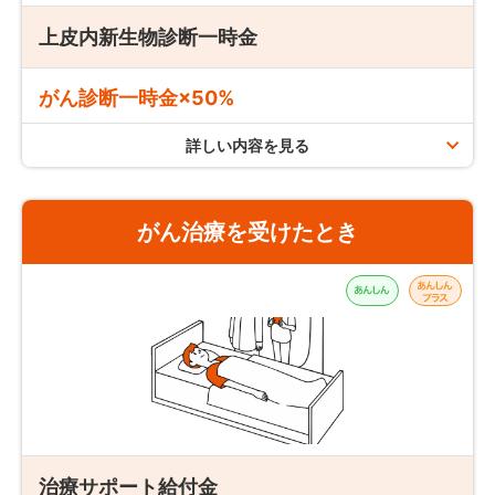
上皮内新生物診断一時金
定期がん保険「au定期がんほけん」の場合
がん診断一時金×50%
保険期間(更新契約の保険期間を含む)を通じて
1回まで
詳しい内容を見る
支払限度
支払条件
がん治療を受けたとき
責任開始日以後の保険期間中に
生まれてはじめて、がんと診
断
されたときにお支払いします。
終身がん保険「auがんほけん」の場合
保険期間を通じて
1回まで
保障開始日
「auがんほけん」・「au定期がんほけん」の責任開始日
定期がん保険「au定期がんほけん」の場合
は、申込日からその日を含めて3ヶ月を経過した日の翌日
保険期間(更新契約の保険期間を含む)を通じて
1回まで
（3ヶ月を経過した日の翌日の応当日がない場合は、その月
上皮内新生物とは？
の末日）になります。
治療サポート給付金