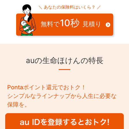
合があります。
定期がん保険「au定期がんほけん」の場合
＼ あなたの保険料はいくら？ ／
18歳～70歳
申し込み日から
30日以内
に契約手続きが完了しない場
終身がん保険への移行について
合、申し込みは取り消されます。
10秒
定期がん保険「au定期がんほけん」の場合
無料で
見積り
保険期間
保険期間と同一
申込日前または申込日から責任開始日の前日以前にがん
保険期間満了日の2ヶ月前までのお申し出で、その時の
と診断されていた場合、契約者、被保険者がその事実を
健康状態にかかわらず、保険期間満了日の翌日に、当社
知っているか、いないかにかかわらず、ご契約は無効と
保険料払込回数
所定の終身がん保険に移行することができます。
なり、一時金や給付金はお支払いできません。
終身がん保険「auがんほけん」の場合
なお、移行後契約の保険料は、移行日における保険料
月払（年払、半年払は、お取扱いしておりません）
正しい告知をせずに契約した場合、告知義務違反として
一生涯（終身）
率、契約年齢により計算します。移行には条件がありま
auの生命ほけんの特長
契約が解除され、一時金や給付金を受け取れない場合が
す。詳細はご契約のしおり・約款をご確認ください。
あります。
保険料払込方法
移行前契約でお支払いした給付金がある場合は、移行後
がんまたは上皮内新生物の治療を目的としない治療の場
契約の支払限度に通算されます。
クレジットカード払いまたは、口座振替
合、治療サポート給付金はお支払いできません。
定期がん保険「au定期がんほけん」の場合
Pontaポイント還元でおトク！
この保険は被保険者が死亡した時点で契約が消滅しま
10年
利用可能カード
す。
シンプルなラインナップから人生に必要な
JCB・VISA・Mastercard®・AMEX・Dinersのマークが
がん保険を乗り換えされる場合、現在ご契約の保険と新
契約形態
保障を。
たな保険とで給付金等の支払事由が異なることにより、
ついているクレジットカード
現在の保障内容が新たな保険では保障されないことがあ
保険を申し込む方（契約者）、保険の対象となる方（被
ります。保障内容については商品ページをご確認くださ
保険者）、お支払口座やクレジットカードの名義人（保
い。
険料負担者）が同一の契約のみ、お取り扱いしておりま