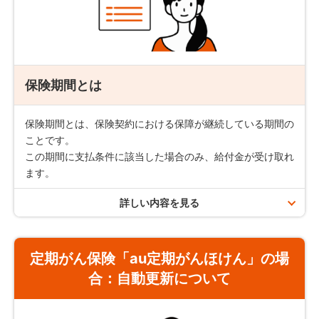
定期がん保険「au定期がんほけん」の場合
注意事項／お支払いできない場合
保険期間（更新契約の保険期間を含む）を通じて
2,000万円
まで
診断された翌年から、支払事由該当日の年単位の応当日
がん先進医療給付金とは？
保険期間とは
に被保険者が生存されていた場合にお支払いします。
被保険者が死亡した場合は、以後のがん収入サポート給
支払条件
付金は、お支払いできません。
保険期間とは、保険契約における保障が継続している期間の
ことです。
この期間に支払条件に該当した場合のみ、給付金が受け取れ
がん治療にかかる
約款所定の先進医療による治療
を受けたと
ます。
きにお支払いします。
詳しい内容を見る
保険期間の種類
注意事項／お支払いできない場合
定期がん保険「au定期がんほけん」の場
保障の対象となるがんは約款所定の悪性新生物をいい、
保険期間
契約可能年齢
上皮内新生物や異形成等は含まれません。
合：
自動更新について
10年
18歳～70歳
療養を受けた時点で先進医療でないものは、給付金の対
象外です。