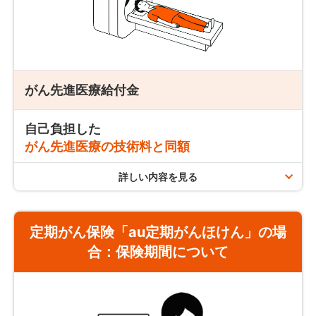
定期がん保険「au定期がんほけん」の場合
保険期間（更新契約の保険期間を含む）を通じて
最大5回ま
で
抗がん剤やホルモン剤を一度に複数月分処方された場合、給
支払条件
がん先進医療給付金
付金は処方月だけでなく投与期間が含まれる月もお支払いし
ます。
治療の有無を問わず、がんと診断されて生存し
自己負担した
※投与すべき月が到来したのち、給付金をお支払いします。
ているとき
がん先進医療の技術料と同額
治療の有無を問わず、
がんと診断された翌年
から、支払事由
詳しい内容を見る
注意事項／お支払いできない場合
該当日の年単位の応当日に被保険者が生存されていた場合に
支払限度
お支払いします。
同一の月に
複数の治療を受けた場合
も、治療サポート給
付金のお支払いは
月に1回
です。
定期がん保険「au定期がんほけん」の場
合：
保険期間について
終身がん保険「auがんほけん」の場合
保険期間を通じて
2,000万円まで