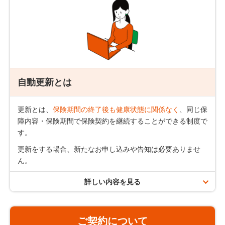
同一の先進医療において複数回にわたって一連の療養を
保険期間10年の場合
受けたときは、それらの一連の療養を1回の療養とみな
します。
患者申出療養による治療は、お支払いの対象外です。
先進医療とは、厚生労働大臣が定めた公的医療保険と併
用できるもののみをいい、医療技術や医療機関、対象と
なる疾病には一定の制限があります。
自動更新とは
同一の被保険者において、先進医療給付のある引受保険
ご契約者さまからのお申し出がない限り、保険契約は保険期
会社のライフネット生命商品の重複加入はできません。
間満了時に同一の保障内容で
最長90歳まで
更新されます。
更新とは、
保険期間の終了後も健康状態に関係なく
、同じ保
障内容・保険期間で保険契約を継続することができる制度で
更新後の保険料は、更新時の被保険者の満年齢および更新時
す。
に適用される保険料率によって計算します。
更新をする場合、新たなお申し込みや告知は必要ありませ
ん。
保険期間と契約年齢について
詳しい内容を見る
保険期間満了日は、契約日やお客さまの生年月日で
自動更新のご案内
ことなります。「保険プランの概要（契約概要）」
でご確認いただけます。
ご契約について
保険期間満了日の翌日（更新日）の年齢が89歳以下の場
契約年齢とは、申込日の翌月1日（契約日）時点での