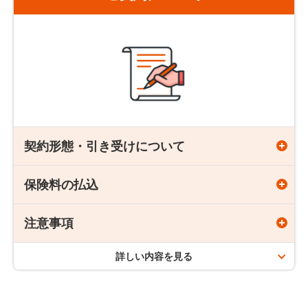
年齢です。
合、特にお申し出をいただかない限り、その時の健康状態に
かかわらず、更新前と同じ保障内容・保険期間で契約が更新
されます。
契約形態・引き受けについて
更新時には更新日の保険料率に基づき、更新時の年齢で保険
保険料の払込
契約年齢
料が再計算され、多くの場合、保険料は高くなります。
更新後は更新月から保険料の払込みが必要です。
注意事項
保険料払込期間
更新後の保険期間満了日の年齢が91歳以上となる場合は、
終身がん保険「auがんほけん」の場合
保険期間満了日の年齢が90歳になるように保険期間を年単
詳しい内容を見る
18歳～80歳
海外にお住まいの場合（海外赴任、移住など）は、お申
位で短縮して更新します。
し込みいただけません。
終身がん保険「auがんほけん」の場合
更新前の契約で支払い限度に達した特則は、更新後の契約に
申し込み時に正しい告知をせずに契約をした場合は
告知
終身
は付加できません。
義務違反
となり、一時金または給付金が受け取れない場