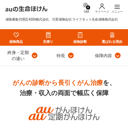
Q&A
マイページ
保険募集代理店:KDDI株式会社、引受保険会社:ライフネット生命保険株式会社
保険商品
見積り
保険診断
選ばれる理由
終身・定期
特長
保障内容
の違い
がんの診断から長引くがん治療
を、
治療・収入の両面で幅広く保障