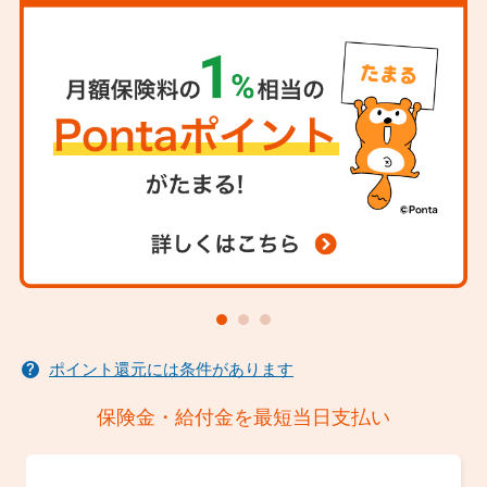
この保険は、がんの保障開始以降に保険料が発生する仕
す。
組みです。そのため、ご契約日からがんの保障開始まで
クレジットカードまたは口座の名義は契約者名義のもの
の3ヶ月間は保険料が発生しませんが、保険料を割り引
契約の引き受け
に限ります。
いているものではありません。
現在入院中の方、入院・手術をすすめられている方、
今
保険料払込免除
までにがん（悪性新生物）にかかったことがある方
はお
申し込みいただけません。
がん診断一時金の支払事由に該当した場合（あんしん・
あんしんプラスコースのみ）、将来の保険料の払込が免
また、健康状態および職業、引受保険会社のライフネッ
除されます。
ト生命保険商品の契約状況などによっては、ご契約のお
申込日から3ヶ月以内にがん診断確定された場合は、ご
引き受けを制限させていただく場合がございます。
契約は無効となります。
ライトコースの場合、がん診断一時金のお支払い後に保
険契約が消滅します。
上皮内新生物または異形成の場合、保険料の払込免除の
お取り扱いはできません。
ポイント還元には条件があります
保険金・給付金を最短当日支払い