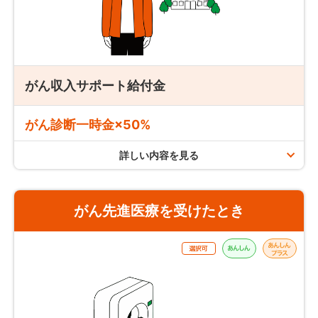
保険期間途中での減額が可能です。（会社が定める範囲
外となる減額はお取扱いできません）
定期がん保険「au定期がんほけん」の場合
増額の場合は新規の追加契約が必要です。（追加契約時
手術、放射線治療、抗がん剤治療（ホルモン療法のみを受け
に改めて引き受けのための審査が必要です）
た場合を除く）の場合：
回数無制限
がん収入サポート給付金
抗がん剤治療のうち、ホルモン療法のみを受けた場合：保険
期間（更新契約の保険期間を含む）を通じて
最大60回まで
がん診断一時金×50%
支払条件
詳しい内容を見る
支払限度
がん治療を受けたとき
がん先進医療を受けたとき
入院・通院、再発・転移にかかわらず、
がん・上皮内新生物
を原因として約款所定の治療を受けたとき、治療を受けた月
終身がん保険「auがんほけん」の場合
ごとにお支払いします。
保険期間を通じて
最大5回まで
対象となる治療とは、約款所定の
①手術、②放射線治療、
③抗がん剤治療
です。