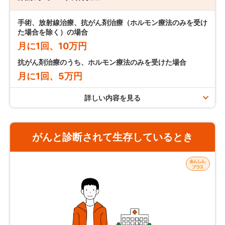
申込日から3ヶ月以内にがん診断確定された場合は、ご契約
支払条件
は無効となります。
手術、放射線治療、抗がん剤治療（ホルモン療法のみを受け
た場合を除く）の場合
責任開始日以後の保険期間中に
上皮内新生物と診断
されたと
月に1回、10万円
きにお支払いします。
抗がん剤治療のうち、ホルモン療法のみを受けた場合
月に1回、5万円
注意事項／お支払いできない場合
詳しい内容を見る
支払限度
注意事項／お支払いできない場合
がん診断一時金の支払事由に該当した日以後に上皮内新
生物と診断されたときは、お支払いできません。
がんと診断されて生存しているとき
保障の対象となる上皮内新生物は約款所定の上皮内新生
保障の対象となるがんは約款所定の悪性新生物をいい、
物をいいます。
上皮内新生物または異形成等は含まれません。
終身がん保険「auがんほけん」の場合
責任開始日以後の保険期間中に被保険者が死亡し、その
責任開始日以後の保険期間中に被保険者が死亡し、その
手術、放射線治療、抗がん剤治療（ホルモン療法のみを受け
後に上皮内新生物と診断された場合、上皮内新生物診断
後にがんと診断された場合でも、がん診断一時金はお支
た場合を除く）の場合：
回数無制限
一時金はお支払いできません。
払いできません。
抗がん剤治療のうち、ホルモン療法のみを受けた場合：保険
がん診断一時金のみのご契約（ライトコース）の場合
期間を通じて
最大60回まで
は、がん診断一時金のお支払い後に保険契約が消滅しま
す。