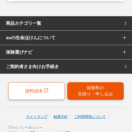
商品カテゴリ一覧
auの生命ほけんについて
死亡保険
保険選びナビ
選ばれる理由
医療保険
ご契約者さま向けお手続き
保険選びナビ トップ
Pontaポイント還元について
女性向け医療保険
保険診断
保険募集代理店について
がん保険
保険料の
資料請求
見積り・申し込み
おすすめ加入例
引受保険会社について
女性向けがん保険
保険の選び方のコツ
就業不能保険
サイトマップ
勧誘方針
ご利用環境について
お客さまの声
プライバシーポリシー
40歳以上の方にはこちらもおすすめ