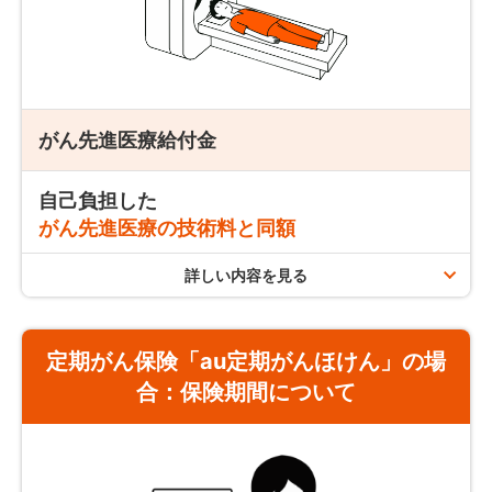
定期がん保険「au定期がんほけん」の場合
保険期間（更新契約の保険期間を含む）を通じて
最大5回ま
で
抗がん剤やホルモン剤を一度に複数月分処方された場合、給
支払条件
がん先進医療給付金
付金は処方月だけでなく投与期間が含まれる月もお支払いし
ます。
治療の有無を問わず、がんと診断されて生存し
自己負担した
※投与すべき月が到来したのち、給付金をお支払いします。
ているとき
がん先進医療の技術料と同額
治療の有無を問わず、
がんと診断された翌年
から、支払事由
詳しい内容を見る
注意事項／お支払いできない場合
該当日の年単位の応当日に被保険者が生存されていた場合に
支払限度
お支払いします。
同一の月に
複数の治療を受けた場合
も、治療サポート給
付金のお支払いは
月に1回
です。
定期がん保険「au定期がんほけん」の場
合：
保険期間について
終身がん保険「auがんほけん」の場合
保険期間を通じて
2,000万円まで