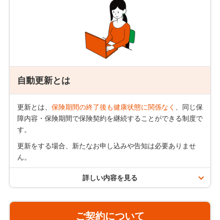
同一の先進医療において複数回にわたって一連の療養を
保険期間10年の場合
受けたときは、それらの一連の療養を1回の療養とみな
します。
患者申出療養による治療は、お支払いの対象外です。
先進医療とは、厚生労働大臣が定めた公的医療保険と併
用できるもののみをいい、医療技術や医療機関、対象と
なる疾病には一定の制限があります。
自動更新とは
同一の被保険者において、先進医療給付のある引受保険
ご契約者さまからのお申し出がない限り、保険契約は保険期
会社のライフネット生命商品の重複加入はできません。
間満了時に同一の保障内容で
最長90歳まで
更新されます。
更新とは、
保険期間の終了後も健康状態に関係なく
、同じ保
障内容・保険期間で保険契約を継続することができる制度で
更新後の保険料は、更新時の被保険者の満年齢および更新時
す。
に適用される保険料率によって計算します。
更新をする場合、新たなお申し込みや告知は必要ありませ
ん。
保険期間と契約年齢について
詳しい内容を見る
保険期間満了日は、契約日やお客さまの生年月日で
自動更新のご案内
ことなります。「保険プランの概要（契約概要）」
でご確認いただけます。
ご契約について
保険期間満了日の翌日（更新日）の年齢が89歳以下の場
契約年齢とは、申込日の翌月1日（契約日）時点での