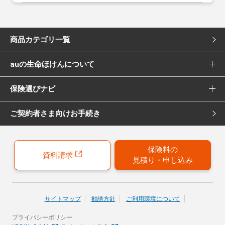
商品カテゴリ一覧
auの生命ほけんについて
死亡保険
保険選びナビ
選ばれる理由
医療保険
ご契約者さま向けお手続き
保険選びナビ トップ
Pontaポイント還元について
女性向け医療保険
保険診断
保険募集代理店について
がん保険
保険料の
資料請求
見積り・申し込み
おすすめ加入例
引受保険会社について
女性向けがん保険
保険の選び方のコツ
就業不能保険
サイトマップ
勧誘方針
ご利用環境について
お客さまの声
プライバシーポリシー
40歳以上の方にはこちらもおすすめ