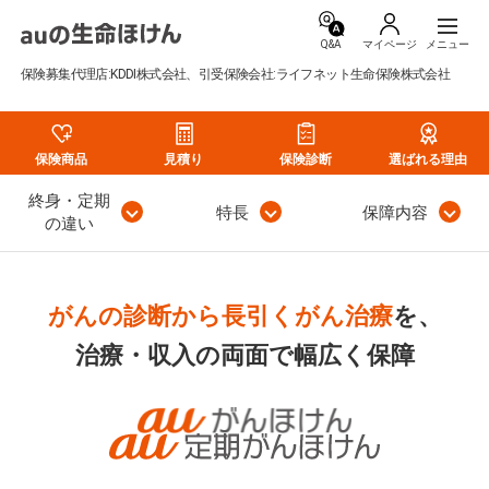
Q&A
マイページ
保険募集代理店:KDDI株式会社、引受保険会社:ライフネット生命保険株式会社
保険商品
見積り
保険診断
選ばれる理由
終身・定期
特長
保障内容
の違い
がんの診断から長引くがん治療
を、
治療・収入の両面で幅広く保障