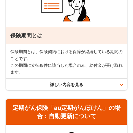
定期がん保険「au定期がんほけん」の場合
注意事項／お支払いできない場合
保険期間（更新契約の保険期間を含む）を通じて
2,000万円
まで
診断された翌年から、支払事由該当日の年単位の応当日
がん先進医療給付金とは？
保険期間とは
に被保険者が生存されていた場合にお支払いします。
被保険者が死亡した場合は、以後のがん収入サポート給
支払条件
付金は、お支払いできません。
保険期間とは、保険契約における保障が継続している期間の
ことです。
この期間に支払条件に該当した場合のみ、給付金が受け取れ
がん治療にかかる
約款所定の先進医療による治療
を受けたと
ます。
きにお支払いします。
詳しい内容を見る
保険期間の種類
注意事項／お支払いできない場合
定期がん保険「au定期がんほけん」の場
保障の対象となるがんは約款所定の悪性新生物をいい、
保険期間
契約可能年齢
上皮内新生物や異形成等は含まれません。
合：
自動更新について
10年
18歳～70歳
療養を受けた時点で先進医療でないものは、給付金の対
象外です。