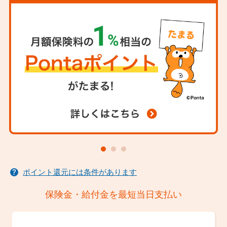
この保険は、がんの保障開始以降に保険料が発生する仕
す。
組みです。そのため、ご契約日からがんの保障開始まで
クレジットカードまたは口座の名義は契約者名義のもの
の3ヶ月間は保険料が発生しませんが、保険料を割り引
契約の引き受け
に限ります。
いているものではありません。
現在入院中の方、入院・手術をすすめられている方、
今
保険料払込免除
までにがん（悪性新生物）にかかったことがある方
はお
申し込みいただけません。
がん診断一時金の支払事由に該当した場合（あんしん・
あんしんプラスコースのみ）、将来の保険料の払込が免
また、健康状態および職業、引受保険会社のライフネッ
除されます。
ト生命保険商品の契約状況などによっては、ご契約のお
申込日から3ヶ月以内にがん診断確定された場合は、ご
引き受けを制限させていただく場合がございます。
契約は無効となります。
ライトコースの場合、がん診断一時金のお支払い後に保
険契約が消滅します。
上皮内新生物または異形成の場合、保険料の払込免除の
お取り扱いはできません。
ポイント還元には条件があります
保険金・給付金を最短当日支払い