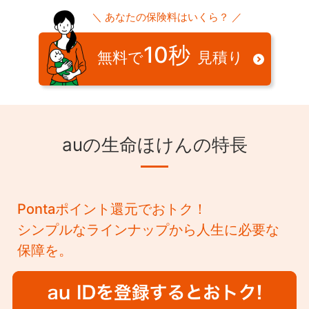
合があります。
定期がん保険「au定期がんほけん」の場合
＼ あなたの保険料はいくら？ ／
18歳～70歳
申し込み日から
30日以内
に契約手続きが完了しない場
終身がん保険への移行について
合、申し込みは取り消されます。
10秒
定期がん保険「au定期がんほけん」の場合
無料で
見積り
保険期間
保険期間と同一
申込日前または申込日から責任開始日の前日以前にがん
保険期間満了日の2ヶ月前までのお申し出で、その時の
と診断されていた場合、契約者、被保険者がその事実を
健康状態にかかわらず、保険期間満了日の翌日に、当社
知っているか、いないかにかかわらず、ご契約は無効と
保険料払込回数
所定の終身がん保険に移行することができます。
なり、一時金や給付金はお支払いできません。
終身がん保険「auがんほけん」の場合
なお、移行後契約の保険料は、移行日における保険料
月払（年払、半年払は、お取扱いしておりません）
正しい告知をせずに契約した場合、告知義務違反として
一生涯（終身）
率、契約年齢により計算します。移行には条件がありま
auの生命ほけんの特長
契約が解除され、一時金や給付金を受け取れない場合が
す。詳細はご契約のしおり・約款をご確認ください。
あります。
保険料払込方法
移行前契約でお支払いした給付金がある場合は、移行後
がんまたは上皮内新生物の治療を目的としない治療の場
契約の支払限度に通算されます。
クレジットカード払いまたは、口座振替
合、治療サポート給付金はお支払いできません。
定期がん保険「au定期がんほけん」の場合
Pontaポイント還元でおトク！
この保険は被保険者が死亡した時点で契約が消滅しま
10年
利用可能カード
す。
シンプルなラインナップから人生に必要な
JCB・VISA・Mastercard®・AMEX・Dinersのマークが
がん保険を乗り換えされる場合、現在ご契約の保険と新
契約形態
保障を。
たな保険とで給付金等の支払事由が異なることにより、
ついているクレジットカード
現在の保障内容が新たな保険では保障されないことがあ
保険を申し込む方（契約者）、保険の対象となる方（被
ります。保障内容については商品ページをご確認くださ
保険者）、お支払口座やクレジットカードの名義人（保
い。
険料負担者）が同一の契約のみ、お取り扱いしておりま