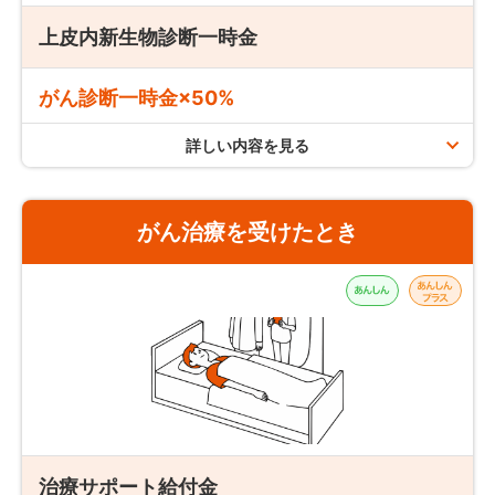
上皮内新生物診断一時金
定期がん保険「au定期がんほけん」の場合
がん診断一時金×50%
保険期間(更新契約の保険期間を含む)を通じて
1回まで
詳しい内容を見る
支払限度
支払条件
がん治療を受けたとき
責任開始日以後の保険期間中に
生まれてはじめて、がんと診
断
されたときにお支払いします。
終身がん保険「auがんほけん」の場合
保険期間を通じて
1回まで
保障開始日
「auがんほけん」・「au定期がんほけん」の責任開始日
定期がん保険「au定期がんほけん」の場合
は、申込日からその日を含めて3ヶ月を経過した日の翌日
保険期間(更新契約の保険期間を含む)を通じて
1回まで
（3ヶ月を経過した日の翌日の応当日がない場合は、その月
上皮内新生物とは？
の末日）になります。
治療サポート給付金