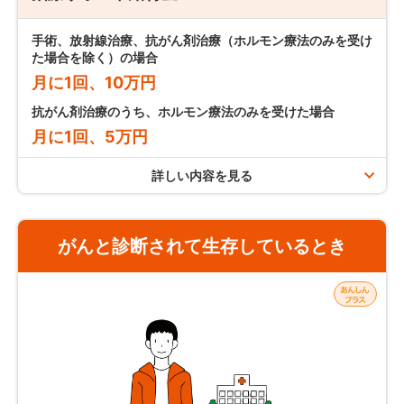
申込日から3ヶ月以内にがん診断確定された場合は、ご契約
支払条件
は無効となります。
手術、放射線治療、抗がん剤治療（ホルモン療法のみを受け
た場合を除く）の場合
責任開始日以後の保険期間中に
上皮内新生物と診断
されたと
月に1回、10万円
きにお支払いします。
抗がん剤治療のうち、ホルモン療法のみを受けた場合
月に1回、5万円
注意事項／お支払いできない場合
詳しい内容を見る
支払限度
注意事項／お支払いできない場合
がん診断一時金の支払事由に該当した日以後に上皮内新
生物と診断されたときは、お支払いできません。
がんと診断されて生存しているとき
保障の対象となる上皮内新生物は約款所定の上皮内新生
保障の対象となるがんは約款所定の悪性新生物をいい、
物をいいます。
上皮内新生物または異形成等は含まれません。
終身がん保険「auがんほけん」の場合
責任開始日以後の保険期間中に被保険者が死亡し、その
責任開始日以後の保険期間中に被保険者が死亡し、その
手術、放射線治療、抗がん剤治療（ホルモン療法のみを受け
後に上皮内新生物と診断された場合、上皮内新生物診断
後にがんと診断された場合でも、がん診断一時金はお支
た場合を除く）の場合：
回数無制限
一時金はお支払いできません。
払いできません。
抗がん剤治療のうち、ホルモン療法のみを受けた場合：保険
がん診断一時金のみのご契約（ライトコース）の場合
期間を通じて
最大60回まで
は、がん診断一時金のお支払い後に保険契約が消滅しま
す。