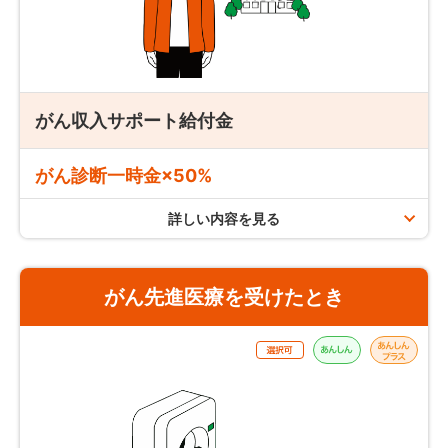
保険期間途中での減額が可能です。（会社が定める範囲
外となる減額はお取扱いできません）
定期がん保険「au定期がんほけん」の場合
増額の場合は新規の追加契約が必要です。（追加契約時
手術、放射線治療、抗がん剤治療（ホルモン療法のみを受け
に改めて引き受けのための審査が必要です）
た場合を除く）の場合：
回数無制限
がん収入サポート給付金
抗がん剤治療のうち、ホルモン療法のみを受けた場合：保険
期間（更新契約の保険期間を含む）を通じて
最大60回まで
がん診断一時金×50%
支払条件
詳しい内容を見る
支払限度
がん治療を受けたとき
がん先進医療を受けたとき
入院・通院、再発・転移にかかわらず、
がん・上皮内新生物
を原因として約款所定の治療を受けたとき、治療を受けた月
終身がん保険「auがんほけん」の場合
ごとにお支払いします。
保険期間を通じて
最大5回まで
対象となる治療とは、約款所定の
①手術、②放射線治療、
③抗がん剤治療
です。