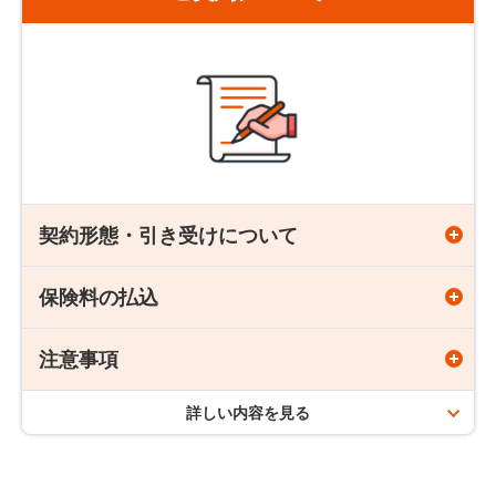
年齢です。
合、特にお申し出をいただかない限り、その時の健康状態に
かかわらず、更新前と同じ保障内容・保険期間で契約が更新
されます。
契約形態・引き受けについて
更新時には更新日の保険料率に基づき、更新時の年齢で保険
保険料の払込
契約年齢
料が再計算され、多くの場合、保険料は高くなります。
更新後は更新月から保険料の払込みが必要です。
注意事項
保険料払込期間
更新後の保険期間満了日の年齢が91歳以上となる場合は、
終身がん保険「auがんほけん」の場合
保険期間満了日の年齢が90歳になるように保険期間を年単
詳しい内容を見る
18歳～80歳
海外にお住まいの場合（海外赴任、移住など）は、お申
位で短縮して更新します。
し込みいただけません。
終身がん保険「auがんほけん」の場合
更新前の契約で支払い限度に達した特則は、更新後の契約に
申し込み時に正しい告知をせずに契約をした場合は
告知
終身
は付加できません。
義務違反
となり、一時金または給付金が受け取れない場