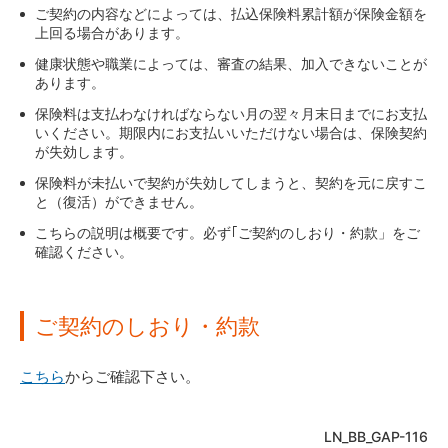
ご契約の内容などによっては、払込保険料累計額が保険金額を
責任開始の日からその日を含めて3年以内の自殺の場
保険料払込免除
上回る場合があります。
合は、免責事由となりますので、死亡保険金のお支払
いはできません。
約款所定の障害状態になった場合には、保険料の払込み
健康状態や職業によっては、審査の結果、加入できないことが
が免除されます。
あります。
正しい告知をせずに契約した場合、告知義務違反とし
て契約が解除され、保険金を受け取れない場合があり
保険料の払込免除の対象となる状態とは？
保険料は支払わなければならない月の翌々月末日までにお支払
ます。
いください。期限内にお支払いいただけない場合は、保険契約
が失効します。
約款に定める高度障害状態に該当しない場合は、高度
障害保険金のお支払いはできません。
保険料が未払いで契約が失効してしまうと、契約を元に戻すこ
と（復活）ができません。
「特定障害を不担保とする場合の特則」を適用したご
契約において、会社が指定した特定障害により、高度
こちらの説明は概要です。必ず｢ご契約のしおり・約款」をご
障害保険金の支払事由または保険料の払込免除事由が
確認ください。
生じた場合、会社は、高度障害保険金の支払いおよび
保険料の払込免除は行いません。
ご契約のしおり・約款
こちら
からご確認下さい。
LN_BB_GAP-116