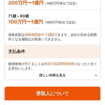
200万円〜1億円
（100万円単位で設定）
71歳～80歳
100万円〜1億円
（100万円単位で設定）
保険金額は
保険期間途中で減額
できます。会社が定める範囲
外となる減額はお取扱いできません。
支払条件
被保険者が
死亡
もしくは
所定の高度障害状態
になったときに
お支払いします。
病気でも事故でも災害でも
同額の保険金額
をお支払いしま
詳しい内容を見る
す。
高度障害状態とは？
受取人について
注意事項／お支払いできない場合