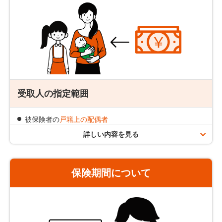
この保険には、満期保険金や配当、解約返戻金はありま
せん。また、特約もありません。
増額の場合は新規の追加契約が必要となります。追加契
約時に改めて引き受けのための審査をさせていただきま
す。
責任開始の日からその日を含めて3年以内の自殺の場合
は、免責事由となりますので、死亡保険金のお支払いは
できません。
受取人の指定範囲
被保険者の
戸籍上の配偶者
被保険者の
2親等内の血族
詳しい内容を見る
保険期間について