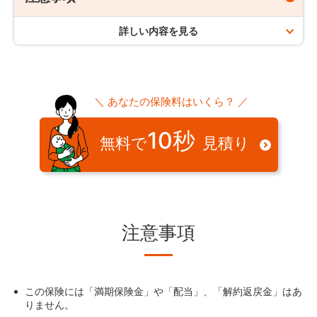
契約形態
契約の更新はなく、保険期間満了日をもって契約は終了しま
注意事項
保険期間と同一
す。
詳しい内容を見る
海外居住・赴任など
保険を申し込む方（契約者）、保険の対象となる方（被
保険期間は、満了年齢になって初めて迎える年単位の契約応
保険料払込回数
保険者）、お支払口座やクレジットカードの名義人（保
保険期間「65歳まで」、「80歳まで」、「90歳まで」をご
当日の前日まで（年単位の契約応当日が誕生日の場合は、満
海外にお住まいの場合（海外赴任、移住など）は、お
険料負担者）が同一の契約のみ、お取り扱いしておりま
選択いただいた場合、契約の更新はありません。
了年齢になる誕生日の前日まで）となります。
申し込みいただけません。
月払（年払、半年払は、お取扱いしておりません）
す。
海外でお亡くなりになられた場合は、死亡保険金をご
＼ あなたの保険料はいくら？ ／
請求いただけます。
保険料払込方法
契約の引き受け
保険期間と契約年齢について
10秒
無料で
見積り
クレジットカード払いまたは、口座振替
契約者間の公平性を保つため、ご職業、年収、身体の状
告知義務違反
保険期間満了日は、契約日やお客さまの生年月日でこ
態など、保険金のお支払いが発生するリスクに応じて引
となります。「保険プランの概要（契約概要）」でご
き受けを行っています。
利用可能カード
申し込み時に正しい告知をせずに契約をした場合、告
確認いただけます。
知義務違反として保険金が支払われないことや、契約
そのため、申し込み後に、保険金額に上限を設ける場合
JCB・VISA・Mastercard®・AMEX・Dinersのマークが
が解除されることもあります。
契約年齢とは、申込日の翌月1日（契約日）時点での
や「特定障害を不担保とする場合の特則」を適用する場
ついているクレジットカード
年齢です。
合、お引き受けできない場合があります。
注意事項
申込の取り消し
申し込み日から30日以内に契約手続きが完了しない場
合、申し込みは取り消されます。
クレジットカードまたは口座の名義は契約者名義のもの
この保険には「満期保険金」や「配当」、「解約返戻金」はあ
に限ります。
りません。
保険金をお支払いできない場合の代表例