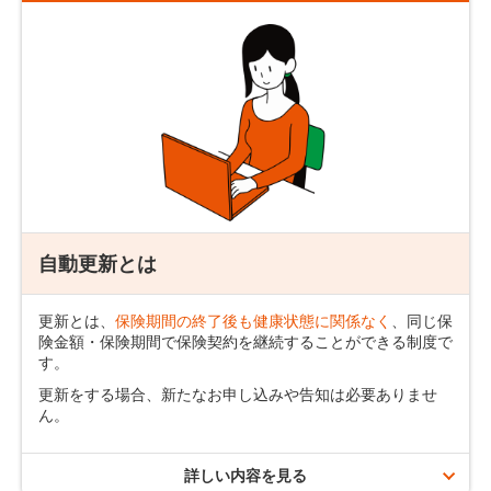
保険期間
契約可能年齢
10年
18歳～80歳
20年
18歳～70歳
30年
18歳～60歳
保険期間10年の場合
自動更新とは
更新とは、
保険期間の終了後も健康状態に関係なく
、同じ保
険金額・保険期間で保険契約を継続することができる制度で
す。
更新をする場合、新たなお申し込みや告知は必要ありませ
ん。
ご契約者さまからのお申し出がない限り、保険契約は保険期
間満了時に同一の保険金額・保険期間にて
最長90歳まで更
新
されます。
詳しい内容を見る
自動更新のご案内
更新後の保険料は、更新時の被保険者の満年齢および更新時