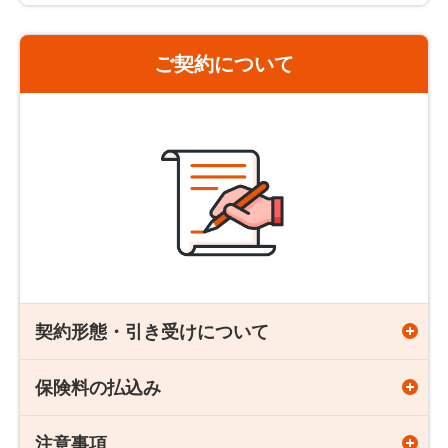
に適用される保険料率によって計算します。
保険期間「10年」、「20年」、「30年」
をご選択いただい
ご契約について
た方で、保険期間満了日の翌日（更新日）の年齢が89歳以
歳満了タイプ
下の場合、特にお申し出をいただかない限り、その時の健康
状態にかかわらず、更新前と同じ保険金額・保険期間で契約
が更新されます。
保険期間
契約可能年齢
65歳まで
18歳～50歳
80歳まで
18歳～70歳
90歳まで
18歳～80歳
保険期間65歳までの場合
契約形態・引き受けについて
更新時には更新日の保険料率に基づき、更新時の年齢で保険
料が再計算され、多くの場合、保険料は高くなります。
ただし、更新後の保険期間満了日の年齢が91歳以上となる
保険料の払込み
契約年齢
場合は、保険期間満了日の年齢が90歳になるように保険期
間を年単位で短縮して更新します。
18歳～80歳
注意事項
保険料払込期間