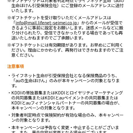
※ギフトチケットは対象者判定時点でライフネット生命（auの
生命ほけん引受保険会社）にご登録のメールアドレスに送付
いたします。
※ギフトチケットを受け取りいただくメールアドレスは
「
info@mail.lifenet-seimei.co.jp
」からのメールが受信で
きるように事前に設定をお願いします。迷惑メールなどに振
り分けられたり、受信できなかったりする場合であっても再
送いたしかねますのでご了承願います。
※ギフトチケットには有効期限があります。お早めにご利用く
ださい。理由にかかわらず、再発行はできかねますのでご注
意ください。
注意事項
・ライフネット生命が引受保険会社となる保険商品のうち、
「auの生命ほけん」のみが本キャンペーンの対象となりま
す。
・KDDIの単独募集またはKDDIとロイヤリティマーケティング
の共同募集またはKDDIとauペイメントの共同募集または
KDDIとauフィナンシャルパートナーの共同募集の場合が、
本キャンペーンの対象となります。
・対象者判定時点で保険契約が有効な場合のみ、本キャンペー
ンの対象となります。
・本キャンペーンは予告なく変更・中止することがございま
す。また、景品内容が変更となる場合がございます。