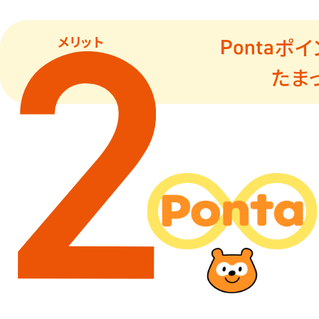
メリット
ポイ
たま