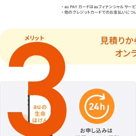
au PAY カードはauフィナンシャル
他のクレジットカードでのお支払いにつ
メリット
見積りか
オン