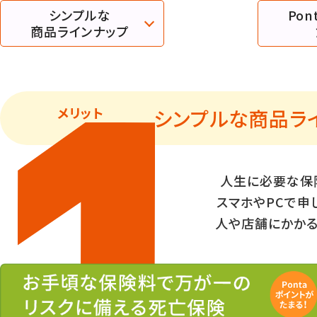
シンプルな
Po
商品ラインナップ
メリット
シンプルな商品ラ
人生に必要な保
スマホやPCで申
人や店舗にかかる