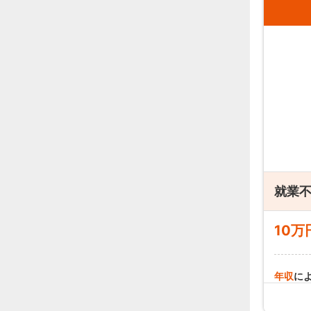
就業
10万
年収
に
就