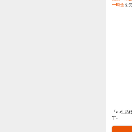
一時金
を
「au生
す。