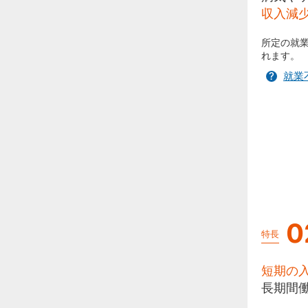
収入減
所定の就
れます。
就業
0
特長
短期の
長期間