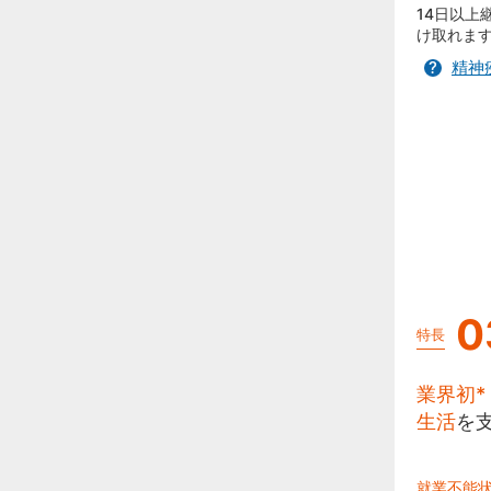
14日以上
け取れま
精神
0
特長
業界初*
生活
を
就業不能