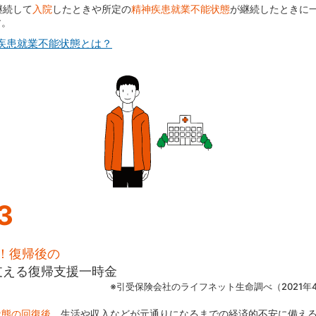
継続して
入院
したときや所定の
精神疾患就業不能状態
が継続したときに
す。
疾患就業不能状態とは？
3
！復帰後の
支える復帰支援一時金
※引受保険会社のライフネット生命調べ（2021年
状態の回復後、
生活や収入などが元通りになるまでの経済的不安に備え