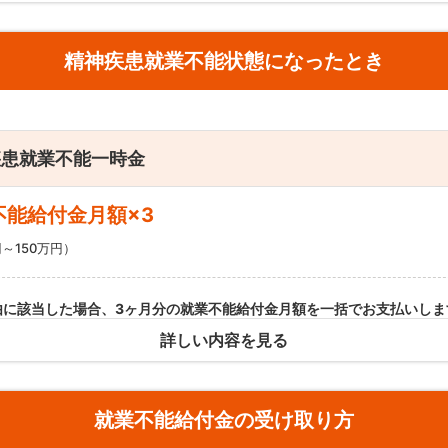
条件
精神疾患就業不能状態になったとき
たはケガ（精神疾患によるものを除く）で
就業不能状態
になり、その状
期間
（60日・180日）を越えて継続した場合に、その就業不能状態が継
、最長で保険期間満了まで毎月お支払いします。
疾患就業不能一時金
不能給付金月額×3
円～150万円）
由に該当した場合、3ヶ月分の就業不能給付金月額を一括でお支払いしま
詳しい内容を見る
仕事（現職）に復帰できないときを対象にした給付金ではありません。
就業不能給付金の受け取り方
不能状態