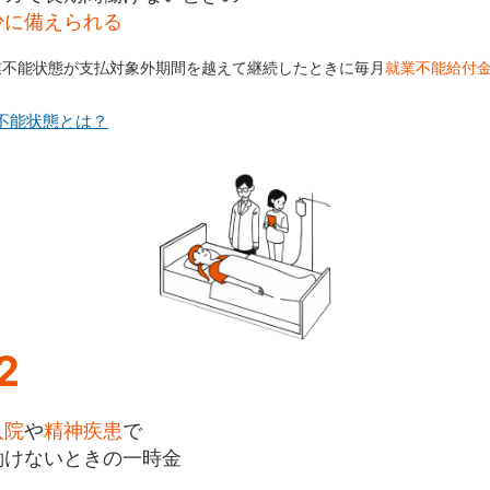
少に備えられる
業不能状態が支払対象外期間を越えて継続したときに毎月
就業不能給付
不能状態とは？
2
入院
や
精神疾患
で
働けないときの一時金