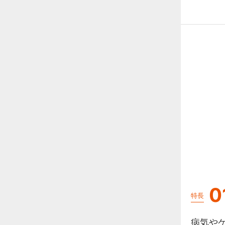
0
特長
病気や