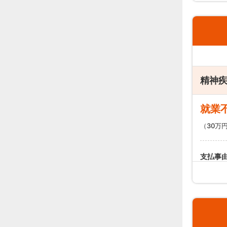
支払
病気ま
対象外
る限り
精神
就業
（30万
支払事
元のお
就業