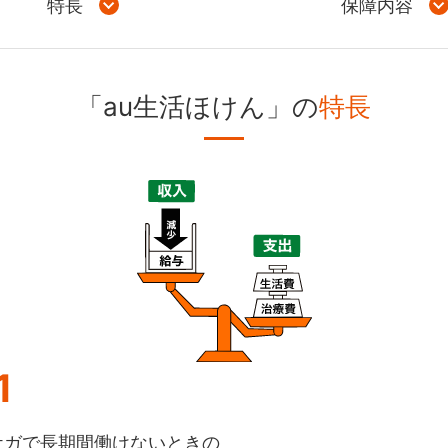
特長
保障内容
「au生活ほけん」の
特長
1
ケガで長期間働けないときの