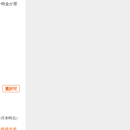
一時金が受
4月末時点）
る
復帰支援