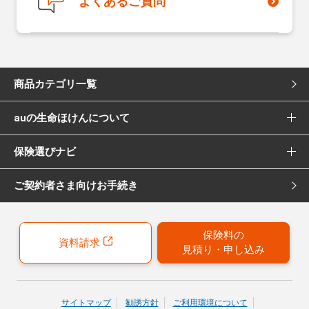
よくあるご質問
商品カテゴリ一覧
auの生命ほけんについて
死亡保険
保険選びナビ
選ばれる理由
医療保険
ご契約者さま向けお手続き
保険選びナビ トップ
Pontaポイント還元について
女性向け医療保険
保険診断
保険募集代理店について
がん保険
保険料の
資料請求
見積り・申し込み
おすすめ加入例
引受保険会社について
女性向けがん保険
保険の選び方のコツ
就業不能保険
サイトマップ
勧誘方針
ご利用環境について