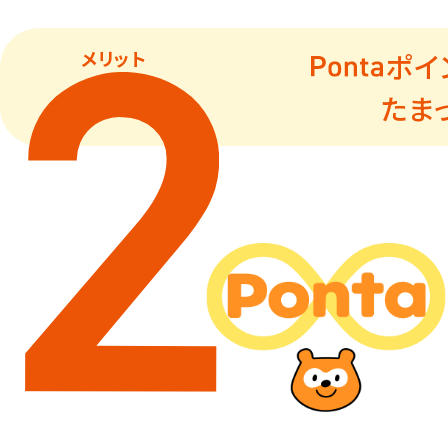
メリット
ポイ
たま