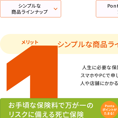
シンプルな
Po
商品ラインナップ
メリット
シンプルな商品ラ
人生に必要な保
スマホやPCで申
人や店舗にかかる