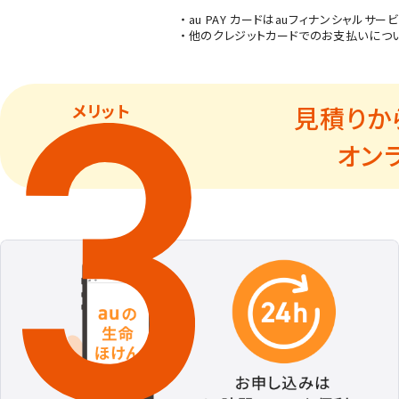
au PAY カードはauフィナンシャル
他のクレジットカードでのお支払いにつ
メリット
見積りか
オン