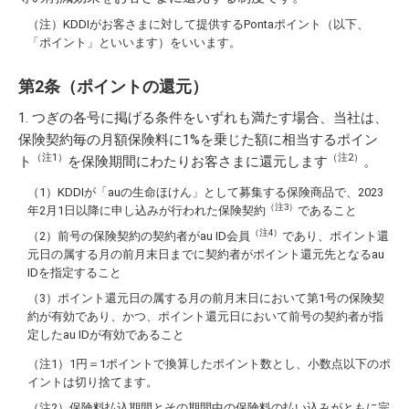
（注）KDDIがお客さまに対して提供するPontaポイント（以下、
「ポイント」といいます）をいいます。
第2条（ポイントの還元）
つぎの各号に掲げる条件をいずれも満たす場合、当社は、
保険契約毎の月額保険料に1%を乗じた額に相当するポイン
（注1）
（注2）
ト
を保険期間にわたりお客さまに還元します
。
KDDIが「auの生命ほけん」として募集する保険商品で、2023
（注3）
年2月1日以降に申し込みが行われた保険契約
であること
（注4）
前号の保険契約の契約者がau ID会員
であり、ポイント還
元日の属する月の前月末日までに契約者がポイント還元先となるau
IDを指定すること
ポイント還元日の属する月の前月末日において第1号の保険契
約が有効であり、かつ、ポイント還元日において前号の契約者が指
定したau IDが有効であること
1円＝1ポイントで換算したポイント数とし、小数点以下のポ
イントは切り捨てます。
保険料払込期間とその期間中の保険料の払い込みがともに完