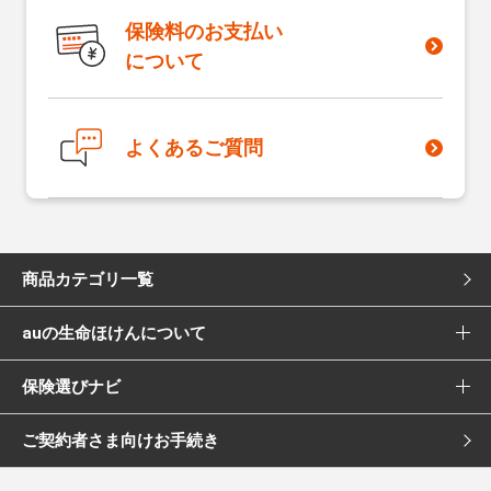
保険料のお支払い
について
よくあるご質問
商品カテゴリ一覧
auの生命ほけんについて
死亡保険
保険選びナビ
選ばれる理由
医療保険
ご契約者さま向けお手続き
保険選びナビ トップ
Pontaポイント還元について
女性向け医療保険