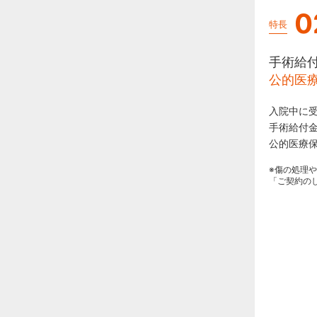
0
特長
手術給
公的医
入院中に受
手術給付
公的医療
※傷の処理
「ご契約の