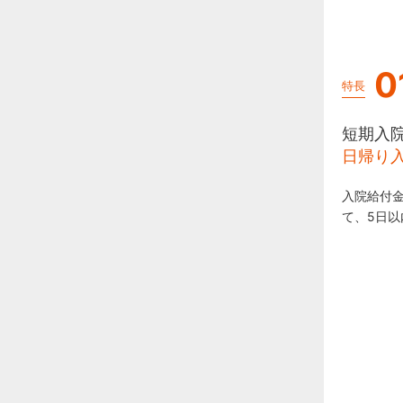
0
特長
短期入
日帰り
入院給付
て、5日以