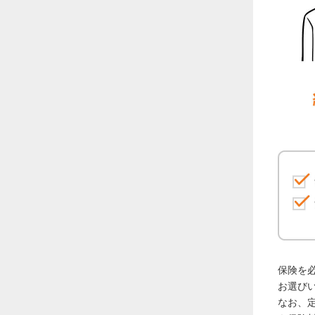
保険を
お選び
なお、