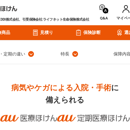
Q&A
マイペ
KDDI株式会社、引受保険会社:ライフネット生命保険株式会社
険商品
見積り
保険診断
選
・定期
の違い
特長
保障内
病気やケガによる入院・手術
に
備えられる