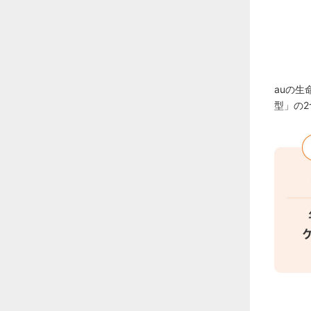
auの
型」の