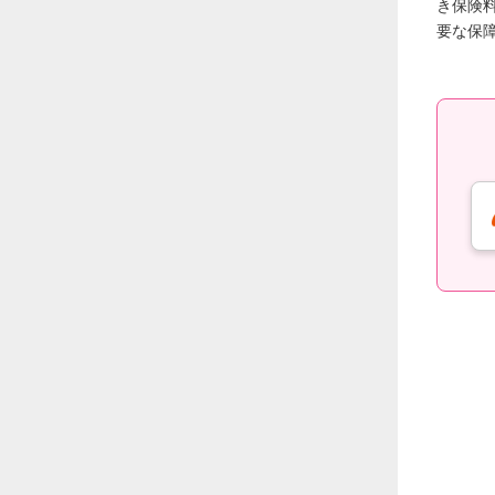
き保険
要な保