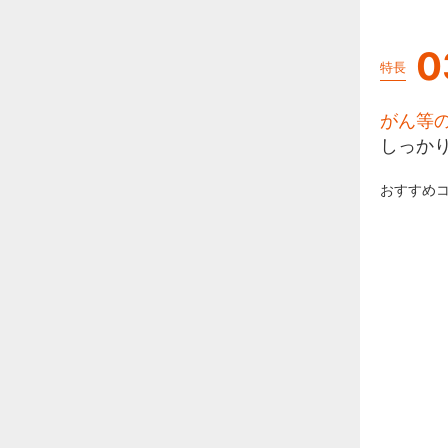
0
特長
がん等
しっか
おすすめ