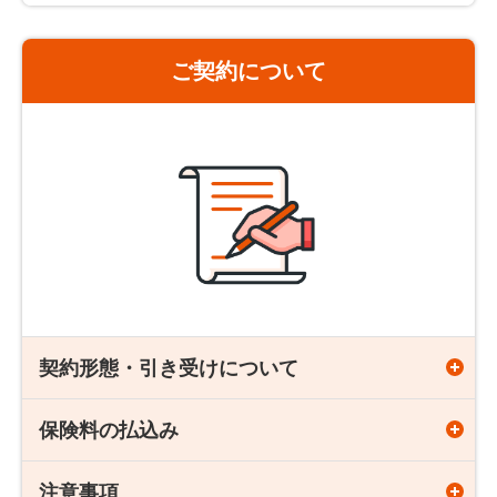
に適用される保険料率によって計算します。
保険期間「10年」、「20年」、「30年」
をご選択いただい
ご契約について
た方で、保険期間満了日の翌日（更新日）の年齢が89歳以
歳満了タイプ
下の場合、特にお申し出をいただかない限り、その時の健康
状態にかかわらず、更新前と同じ保険金額・保険期間で契約
が更新されます。
保険期間
契約可能年齢
65歳まで
18歳～50歳
80歳まで
18歳～70歳
90歳まで
18歳～80歳
保険期間65歳までの場合
契約形態・引き受けについて
更新時には更新日の保険料率に基づき、更新時の年齢で保険
料が再計算され、多くの場合、保険料は高くなります。
ただし、更新後の保険期間満了日の年齢が91歳以上となる
保険料の払込み
契約年齢
場合は、保険期間満了日の年齢が90歳になるように保険期
間を年単位で短縮して更新します。
18歳～80歳
注意事項
保険料払込期間