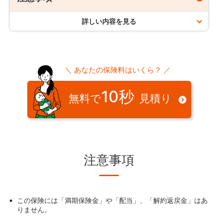
契約形態
契約の更新はなく、保険期間満了日をもって契約は終了しま
注意事項
保険期間と同一
す。
詳しい内容を見る
海外居住・赴任など
保険を申し込む方（契約者）、保険の対象となる方（被
保険期間は、満了年齢になって初めて迎える年単位の契約応
保険料払込回数
保険者）、お支払口座やクレジットカードの名義人（保
保険期間「65歳まで」、「80歳まで」、「90歳まで」をご
当日の前日まで（年単位の契約応当日が誕生日の場合は、満
海外にお住まいの場合（海外赴任、移住など）は、お
険料負担者）が同一の契約のみ、お取り扱いしておりま
選択いただいた場合、契約の更新はありません。
了年齢になる誕生日の前日まで）となります。
申し込みいただけません。
月払（年払、半年払は、お取扱いしておりません）
す。
海外でお亡くなりになられた場合は、死亡保険金をご
＼ あなたの保険料はいくら？ ／
請求いただけます。
保険料払込方法
契約の引き受け
保険期間と契約年齢について
10秒
無料で
見積り
クレジットカード払いまたは、口座振替
契約者間の公平性を保つため、ご職業、年収、身体の状
告知義務違反
保険期間満了日は、契約日やお客さまの生年月日でこ
態など、保険金のお支払いが発生するリスクに応じて引
となります。「保険プランの概要（契約概要）」でご
き受けを行っています。
利用可能カード
申し込み時に正しい告知をせずに契約をした場合、告
確認いただけます。
知義務違反として保険金が支払われないことや、契約
そのため、申し込み後に、保険金額に上限を設ける場合
JCB・VISA・Mastercard®・AMEX・Dinersのマークが
が解除されることもあります。
契約年齢とは、申込日の翌月1日（契約日）時点での
や「特定障害を不担保とする場合の特則」を適用する場
ついているクレジットカード
年齢です。
合、お引き受けできない場合があります。
注意事項
申込の取り消し
申し込み日から30日以内に契約手続きが完了しない場
合、申し込みは取り消されます。
クレジットカードまたは口座の名義は契約者名義のもの
この保険には「満期保険金」や「配当」、「解約返戻金」はあ
に限ります。
りません。
保険金をお支払いできない場合の代表例