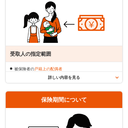
この保険には、満期保険金や配当、解約返戻金はありま
せん。また、特約もありません。
増額の場合は新規の追加契約が必要となります。追加契
約時に改めて引き受けのための審査をさせていただきま
す。
責任開始の日からその日を含めて3年以内の自殺の場合
は、免責事由となりますので、死亡保険金のお支払いは
できません。
受取人の指定範囲
被保険者の
戸籍上の配偶者
被保険者の
2親等内の血族
詳しい内容を見る
保険期間について