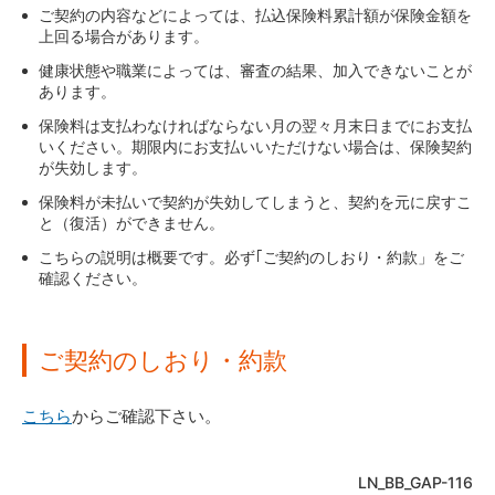
ご契約の内容などによっては、払込保険料累計額が保険金額を
責任開始の日からその日を含めて3年以内の自殺の場
保険料払込免除
上回る場合があります。
合は、免責事由となりますので、死亡保険金のお支払
いはできません。
約款所定の障害状態になった場合には、保険料の払込み
健康状態や職業によっては、審査の結果、加入できないことが
が免除されます。
あります。
正しい告知をせずに契約した場合、告知義務違反とし
て契約が解除され、保険金を受け取れない場合があり
保険料の払込免除の対象となる状態とは？
保険料は支払わなければならない月の翌々月末日までにお支払
ます。
いください。期限内にお支払いいただけない場合は、保険契約
が失効します。
約款に定める高度障害状態に該当しない場合は、高度
障害保険金のお支払いはできません。
保険料が未払いで契約が失効してしまうと、契約を元に戻すこ
と（復活）ができません。
「特定障害を不担保とする場合の特則」を適用したご
契約において、会社が指定した特定障害により、高度
こちらの説明は概要です。必ず｢ご契約のしおり・約款」をご
障害保険金の支払事由または保険料の払込免除事由が
確認ください。
生じた場合、会社は、高度障害保険金の支払いおよび
保険料の払込免除は行いません。
ご契約のしおり・約款
こちら
からご確認下さい。
LN_BB_GAP-116