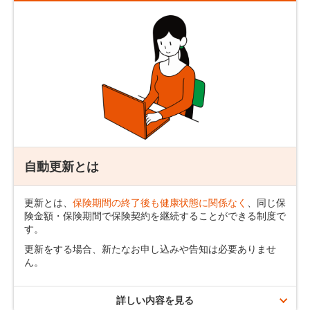
保険期間
契約可能年齢
10年
18歳～80歳
20年
18歳～70歳
30年
18歳～60歳
保険期間10年の場合
自動更新とは
更新とは、
保険期間の終了後も健康状態に関係なく
、同じ保
険金額・保険期間で保険契約を継続することができる制度で
す。
更新をする場合、新たなお申し込みや告知は必要ありませ
ん。
ご契約者さまからのお申し出がない限り、保険契約は保険期
間満了時に同一の保険金額・保険期間にて
最長90歳まで更
新
されます。
詳しい内容を見る
自動更新のご案内
更新後の保険料は、更新時の被保険者の満年齢および更新時