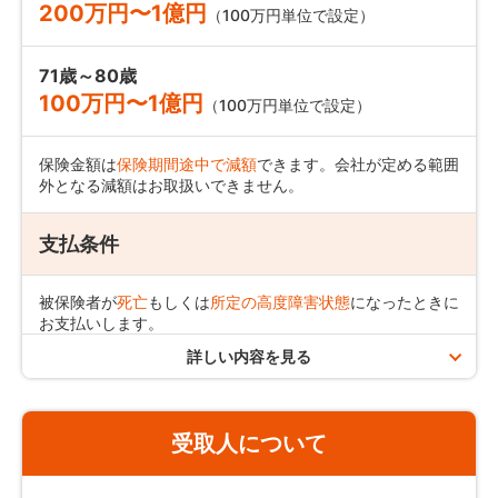
200万円〜1億円
（100万円単位で設定）
71歳～80歳
100万円〜1億円
（100万円単位で設定）
保険金額は
保険期間途中で減額
できます。会社が定める範囲
外となる減額はお取扱いできません。
支払条件
被保険者が
死亡
もしくは
所定の高度障害状態
になったときに
お支払いします。
病気でも事故でも災害でも
同額の保険金額
をお支払いしま
詳しい内容を見る
す。
高度障害状態とは？
受取人について
注意事項／お支払いできない場合